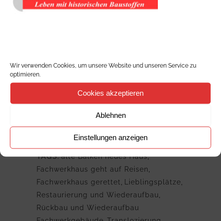
Wir verwenden Cookies, um unsere Website und unseren Service zu
optimieren.
Cookies akzeptieren
Ablehnen
Einstellungen anzeigen
TAGS:
alte Balken neues Haus
,
Fachwerkhaus geht auf Reisen
,
Fachwerkhaus gerettet
,
Lieblingsplätze
,
Restaurierung und Wiederaufbau
,
Rückbau und Wiederaufbau
Fachwerkgebäude
,
Translozierung