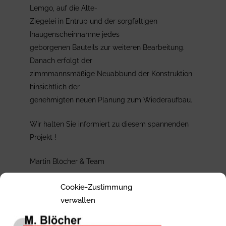
Lemgo, auf die Alte-
Ziegelei in Entrup und der sorgfältigen
Inaugenscheinnahme jedes
geborgenen Bauteils zur weiteren Bearbeitung.
Danach erfolgt der
zimmmannsmäßige Neuabbund der Konstruktion
hinsichtlich der
genehmigten neuen Planung zum Wiederaufbau.
Wir halten Sie informiert zu diesem spannenden
Projekt !
Martin Blöcher & Team
Cookie-Zustimmung
verwalten