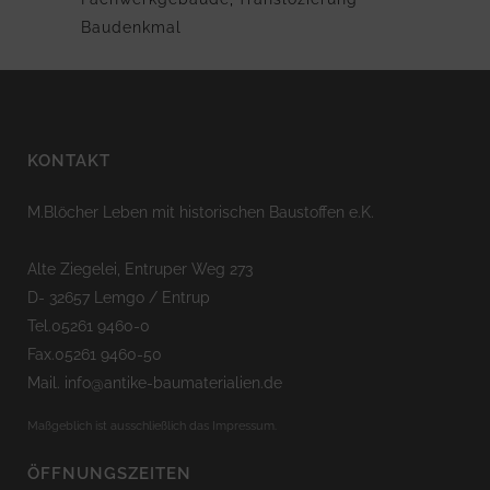
Baudenkmal
KONTAKT
M.Blöcher Leben mit historischen Baustoffen e.K.
Alte Ziegelei, Entruper Weg 273
D- 32657 Lemgo / Entrup
Tel.05261 9460-0
Fax.05261 9460-50
Mail. info@antike-baumaterialien.de
Maßgeblich ist ausschließlich das Impressum.
ÖFFNUNGSZEITEN