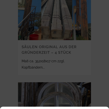
SÄULEN ORIGINAL AUS DER
GRÜNDERZEIT – 4 STÜCK
Maß ca. 352x18x17 cm zzgl.
Kopfbändern...