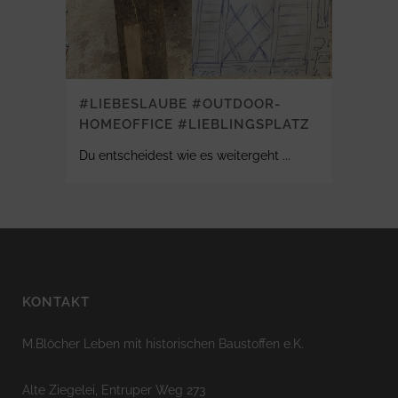
#LIEBESLAUBE #OUTDOOR-
HOMEOFFICE #LIEBLINGSPLATZ
Du entscheidest wie es weitergeht ...
KONTAKT
M.Blöcher Leben mit historischen Baustoffen e.K.
Alte Ziegelei, Entruper Weg 273