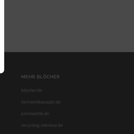
MEHR BLÖCHER
blöcher.de
fachwerkbausatz.de
jümmerlititi.de
recycling-interieur.de