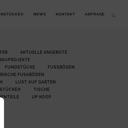
ENSTÜCKE®
NEWS
KONTAKT
ANFRAGE
TER
AKTUELLE ANGEBOTE
BAUPROJEKTE
FUNDSTÜCKE
FUSSBÖDEN
RISCHE FUSSBÖDEN
N
LUST AUF GARTEN
NSTÜCKE®
TISCHE
ENTEILE
UP KOOP