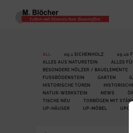
ALL
05.1 EICHENHOLZ
05.10
ALLES AUS NATURSTEIN
ALLES FÜ
BESONDERE HÖLZER / BAUELEMENTE
FUSSBÖDENSTEIN
GARTEN
G
HISTORISCHE TÜREN
HISTORISCH
NATUR-WERKSTEIN
NEWS
Ö
TISCHE NEU
TORBÖGEN MIT STÄN
UP-HÄUSER
UP-MÖBEL
UPCY