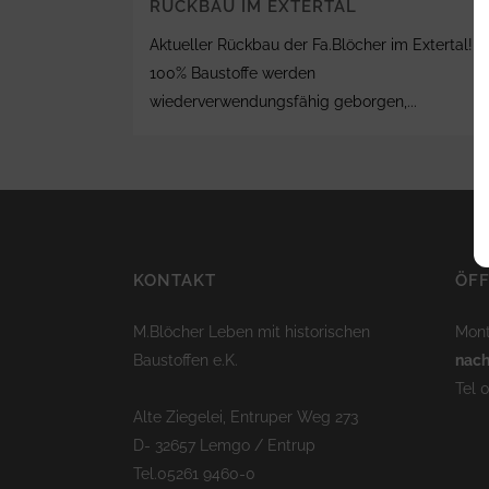
RÜCKBAU IM EXTERTAL
Aktueller Rückbau der Fa.Blöcher im Extertal!
100% Baustoffe werden
wiederverwendungsfähig geborgen,...
KONTAKT
ÖF
M.Blöcher Leben mit historischen
Mont
Baustoffen e.K.
nach
Tel 
Alte Ziegelei, Entruper Weg 273
D- 32657 Lemgo / Entrup
Tel.05261 9460-0