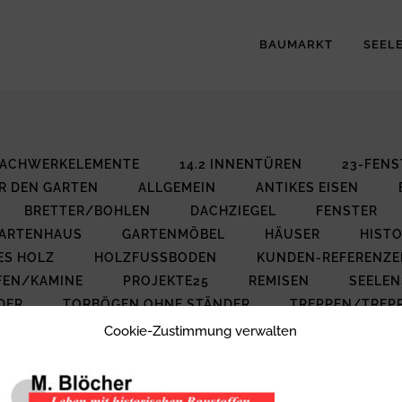
BAUMARKT
SEEL
 FACHWERKELEMENTE
14.2 INNENTÜREN
23-FENS
R DEN GARTEN
ALLGEMEIN
ANTIKES EISEN
BRETTER/BOHLEN
DACHZIEGEL
FENSTER
ARTENHAUS
GARTENMÖBEL
HÄUSER
HISTO
ES HOLZ
HOLZFUSSBODEN
KUNDEN-REFERENZE
FEN/KAMINE
PROJEKTE25
REMISEN
SEELE
DER
TORBÖGEN OHNE STÄNDER
TREPPEN/TREPP
CLING
ZIEGEL+MAUERSTEINE
Cookie-Zustimmung verwalten